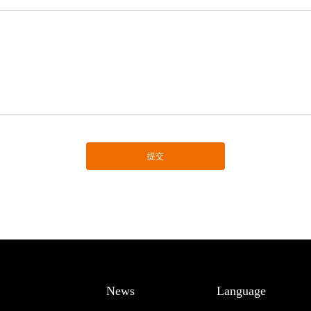
提交
News
Language