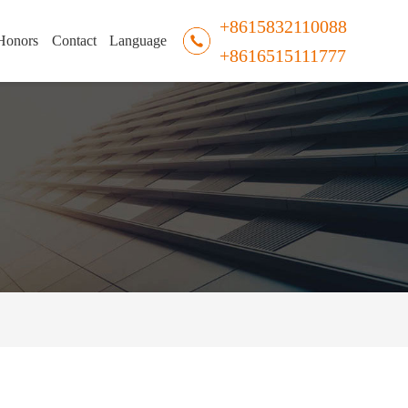
+8615832110088
Honors
Contact
Language
+8616515111777